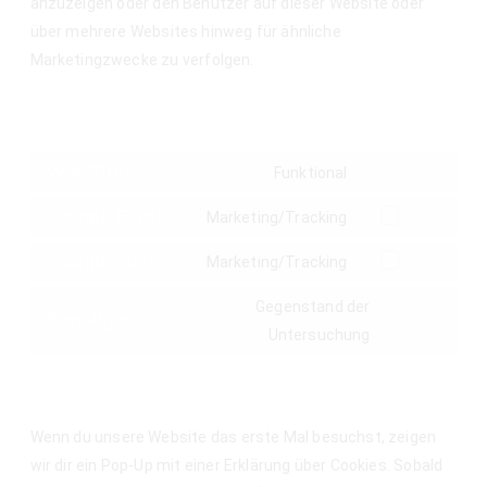
anzuzeigen oder den Benutzer auf dieser Website oder
über mehrere Websites hinweg für ähnliche
Marketingzwecke zu verfolgen.
6. Platzierte Cookies
WordPress
Funktional
Google Fonts
Marketing/Tracking
Google Maps
Marketing/Tracking
Gegenstand der
Sonstiges
Untersuchung
7. Zustimmung
Wenn du unsere Website das erste Mal besuchst, zeigen
wir dir ein Pop-Up mit einer Erklärung über Cookies. Sobald