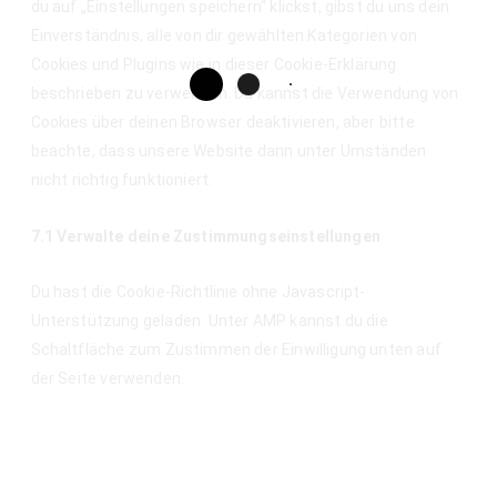
du auf „Einstellungen speichern“ klickst, gibst du uns dein
Einverständnis, alle von dir gewählten Kategorien von
Cookies und Plugins wie in dieser Cookie-Erklärung
beschrieben zu verwenden. Du kannst die Verwendung von
Cookies über deinen Browser deaktivieren, aber bitte
beachte, dass unsere Website dann unter Umständen
nicht richtig funktioniert.
7.1 Verwalte deine Zustimmungseinstellungen
Du hast die Cookie-Richtlinie ohne Javascript-
Unterstützung geladen. Unter AMP kannst du die
Schaltfläche zum Zustimmen der Einwilligung unten auf
der Seite verwenden.
8. Aktivierung/Deaktivierung und
Löschen von Cookies