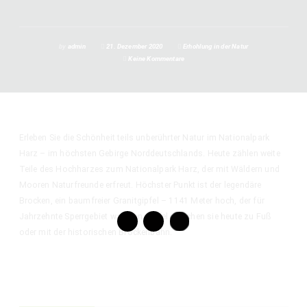
by
admin
21. Dezember 2020
Erhohlung in der Natur
Keine Kommentare
Erleben Sie die Schönheit teils unberührter Natur im Nationalpark
Harz – im höchsten Gebirge Norddeutschlands. Heute zählen weite
Teile des Hochharzes zum Nationalpark Harz, der mit Wäldern und
Mooren Naturfreunde erfreut. Höchster Punkt ist der legendäre
Brocken, ein baumfreier Granitgipfel – 1141 Meter hoch, der für
Jahrzehnte Sperrgebiet war. Den Gipfel erreichen sie heute zu Fuß
oder mit der historischen Brockenbahn.